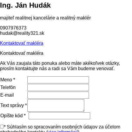
Ing. Ján Hudák
majiteľ realitnej kancelárie a realitný maklér
0907976373
hudak@reality321.sk
Kontaktovať makléra
Kontaktovať makléra
Ak Vás zaujala táto ponuka alebo máte akékoľvek otázky,
prosím kontaktujte nás a radi sa Vám budeme venovať.
Meno
*
Telefón
E-mail
Text správy
*
Opíšte kód
*
*
Súhlasím so spracovaním osobných údajov za účelom