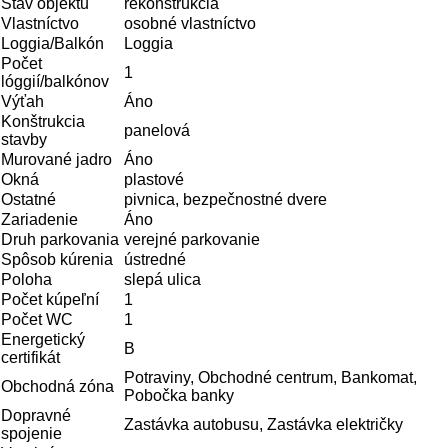
Stav objektu
rekonštrukcia
Vlastníctvo
osobné vlastníctvo
Loggia/Balkón
Loggia
Počet
1
lóggií/balkónov
Výťah
Áno
Konštrukcia
panelová
stavby
Murované jadro
Áno
Okná
plastové
Ostatné
pivnica, bezpečnostné dvere
Zariadenie
Áno
Druh parkovania
verejné parkovanie
Spôsob kúrenia
ústredné
Poloha
slepá ulica
Počet kúpeľní­
1
Počet WC
1
Energetický
B
certifikát
Potraviny, Obchodné centrum, Bankomat,
Obchodná zóna
Pobočka banky
Dopravné
Zastávka autobusu, Zastávka električky
spojenie