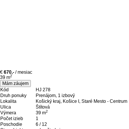
€
670,-
/
mesiac
2
39
m
Mám záujem
Kód
HJ 278
Druh ponuky
Prenájom, 1 izbový
Lokalita
Košický kraj, Košice I, Staré Mesto - Centrum
Ulica
Štítová
2
Výmera
39 m
Počet izieb
1
Poschodie
6 / 12