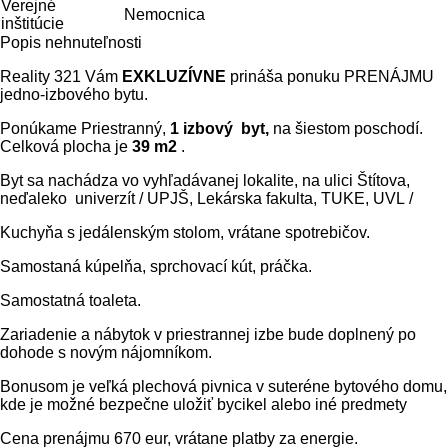
Verejné
Nemocnica
inštitúcie
Popis nehnuteľnosti
Reality 321 Vám
EXKLUZÍVNE
prináša ponuku PRENÁJMU
jedno-izbového bytu.
Ponúkame Priestranný,
1
izbový byt,
na šiestom poschodí.
Celková plocha je
39 m2
.
Byt sa nachádza vo vyhľadávanej lokalite, na ulici Štítova,
neďaleko univerzít / UPJŠ, Lekárska fakulta, TUKE, UVL /
Kuchyňa s jedálenským stolom, vrátane spotrebičov.
Samostaná kúpelňa, sprchovací kút, práčka.
Samostatná toaleta.
Zariadenie a nábytok v priestrannej izbe bude doplnený po
dohode s novým nájomníkom.
Bonusom je veľká plechová pivnica v suteréne bytového domu,
kde je možné bezpečne uložiť bycikel alebo iné predmety
Cena prenájmu 670 eur, vrátane platby za energie.