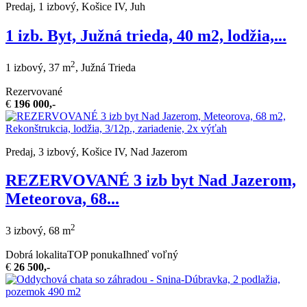
Predaj, 1 izbový, Košice IV, Juh
1 izb. Byt, Južná trieda, 40 m2, lodžia,...
2
1 izbový, 37 m
, Južná Trieda
Rezervované
€
196 000,-
Predaj, 3 izbový, Košice IV, Nad Jazerom
REZERVOVANÉ 3 izb byt Nad Jazerom,
Meteorova, 68...
2
3 izbový, 68 m
Dobrá lokalita
TOP ponuka
Ihneď voľný
€
26 500,-