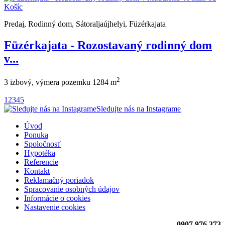
Predaj, Rodinný dom, Sátoraljaújhelyi, Füzérkajata
Füzérkajata - Rozostavaný rodinný dom
v...
2
3 izbový, výmera pozemku 1284 m
1
2
3
4
5
Sledujte nás na Instagrame
Úvod
Ponuka
Spoločnosť
Hypotéka
Referencie
Kontakt
Reklamačný poriadok
Spracovanie osobných údajov
Informácie o cookies
Nastavenie cookies
0907 976 373