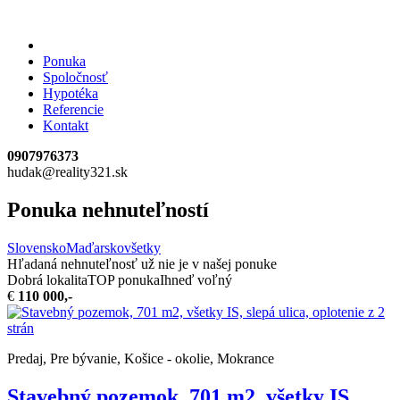
Ponuka
Spoločnosť
Hypotéka
Referencie
Kontakt
0907976373
hudak@reality321.sk
Ponuka nehnuteľností
Slovensko
Maďarsko
všetky
Hľadaná nehnuteľnosť už nie je v našej ponuke
Dobrá lokalita
TOP ponuka
Ihneď voľný
€
110 000,-
Predaj, Pre bývanie, Košice - okolie, Mokrance
Stavebný pozemok, 701 m2, všetky IS,