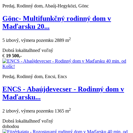
Predaj, Rodinný dom, Abaúj-Hegyközi, Gönc
Gönc- Multifunkčný rodinný dom v
Maďarsku 20...
2
5 izbový, výmera pozemku 2889 m
Dobrá lokalita
Ihneď voľný
€
19 500,-
Predaj, Rodinný dom, Encsi, Encs
ENCS - Abaújdevecser - Rodinný dom v
Maďarsku...
2
2 izbový, výmera pozemku 1365 m
Dobrá lokalita
Ihneď voľný
dohodou