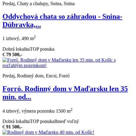
Predaj, Chaty a chalupy, Snina, Snina
Oddychová chata so záhradou - Snina-
Dúbravka,...
2
1 izbový, 490 m
Dobrá lokalita
TOP ponuka
€
79 500,-
Predaj, Rodinný dom, Encsi, Forró
Forró. Rodinný dom v Maďarsku len 35
min. od...
2
4 izbový, výmera pozemku 1500 m
Dobrá lokalita
TOP ponuka
Ihneď voľný
€
91 500,-