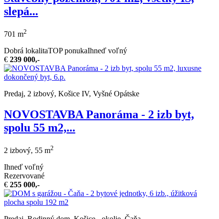
slepá...
2
701 m
Dobrá lokalita
TOP ponuka
Ihneď voľný
€
239 000,-
Predaj, 2 izbový, Košice IV, Vyšné Opátske
NOVOSTAVBA Panoráma - 2 izb byt,
spolu 55 m2,...
2
2 izbový, 55 m
Ihneď voľný
Rezervované
€
255 000,-
Predaj, Rodinný dom, Košice - okolie, Čaňa