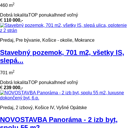
2
460 m
Dobrá lokalita
TOP ponuka
Ihneď voľný
€
110 000,-
Predaj, Pre bývanie, Košice - okolie, Mokrance
Stavebný pozemok, 701 m2, všetky IS,
slepá...
2
701 m
Dobrá lokalita
TOP ponuka
Ihneď voľný
€
239 000,-
Predaj, 2 izbový, Košice IV, Vyšné Opátske
NOVOSTAVBA Panoráma - 2 izb byt,
spolu 55 m2,...