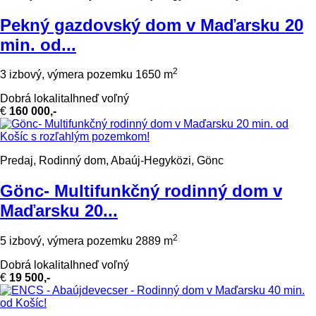
Pekný gazdovský dom v Maďarsku 20
min. od...
2
3 izbový, výmera pozemku 1650 m
Dobrá lokalita
Ihneď voľný
€
160 000,-
Predaj, Rodinný dom, Abaúj-Hegyközi, Gönc
Gönc- Multifunkčný rodinný dom v
Maďarsku 20...
2
5 izbový, výmera pozemku 2889 m
Dobrá lokalita
Ihneď voľný
€
19 500,-