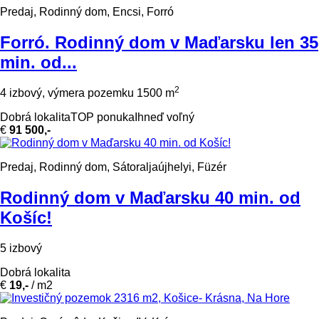
Predaj, Rodinný dom, Encsi, Forró
Forró. Rodinný dom v Maďarsku len 35
min. od...
2
4 izbový, výmera pozemku 1500 m
Dobrá lokalita
TOP ponuka
Ihneď voľný
€
91 500,-
Predaj, Rodinný dom, Sátoraljaújhelyi, Füzér
Rodinný dom v Maďarsku 40 min. od
Košíc!
5 izbový
Dobrá lokalita
€
19,-
/ m2