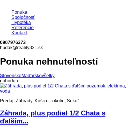
Ponuka
Spoločnosť
Hypotéka
Referencie
Kontakt
0907976373
hudak@reality321.sk
Ponuka nehnuteľností
Slovensko
Maďarsko
všetky
dohodou
Predaj, Záhrady, Košice - okolie, Sokoľ
Záhrada, plus podiel 1/2 Chata s
ďalším...