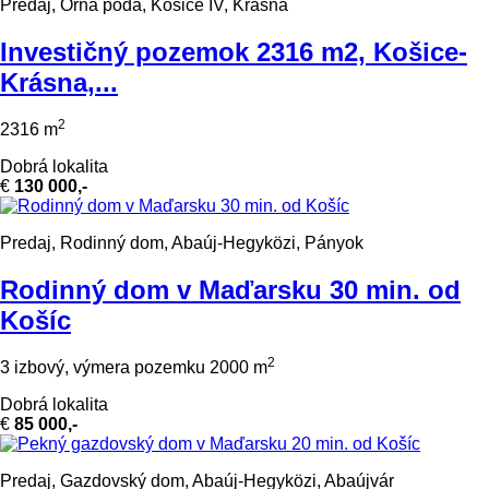
Predaj, Orná pôda, Košice IV, Krásna
Investičný pozemok 2316 m2, Košice-
Krásna,...
2
2316 m
Dobrá lokalita
€
130 000,-
Predaj, Rodinný dom, Abaúj-Hegyközi, Pányok
Rodinný dom v Maďarsku 30 min. od
Košíc
2
3 izbový, výmera pozemku 2000 m
Dobrá lokalita
€
85 000,-
Predaj, Gazdovský dom, Abaúj-Hegyközi, Abaújvár