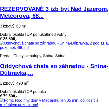
REZERVOVANÉ 3 izb byt Nad Jazerom,
Meteorova, 68...
2
3 izbový, 68 m
Dobrá lokalita
TOP ponuka
Ihneď voľný
€
26 500,-
Predaj, Chaty a chalupy, Snina, Snina
Oddychová chata so záhradou - Snina-
Dúbravka,...
2
1 izbový, 490 m
Dobrá lokalita
TOP ponuka
€
79 500,-