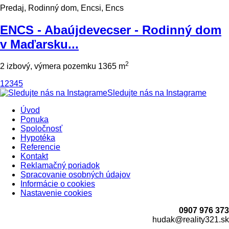
Predaj, Rodinný dom, Encsi, Encs
ENCS - Abaújdevecser - Rodinný dom
v Maďarsku...
2
2 izbový, výmera pozemku 1365 m
1
2
3
4
5
Sledujte nás na Instagrame
Úvod
Ponuka
Spoločnosť
Hypotéka
Referencie
Kontakt
Reklamačný poriadok
Spracovanie osobných údajov
Informácie o cookies
Nastavenie cookies
0907 976 373
hudak@reality321.sk