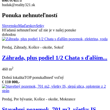
0907976373
hudak@reality321.sk
Ponuka nehnuteľností
Slovensko
Maďarsko
všetky
Hľadaná nehnuteľnosť už nie je v našej ponuke
dohodou
Predaj, Záhrady, Košice - okolie, Sokoľ
Záhrada, plus podiel 1/2 Chata s ďalším...
2
460 m
Dobrá lokalita
TOP ponuka
Ihneď voľný
€
110 000,-
Predaj, Pre bývanie, Košice - okolie, Mokrance
Stavebný pozemok, 701 m2, všetky IS,