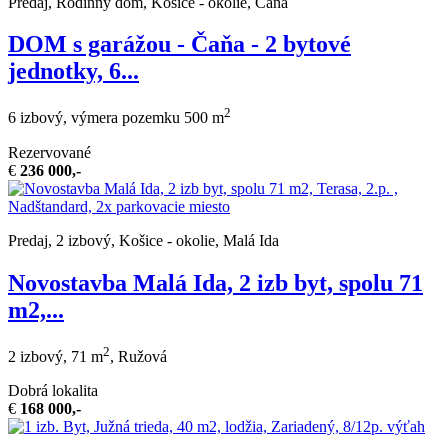
Predaj, Rodinný dom, Košice - okolie, Čaňa
DOM s garážou - Čaňa - 2 bytové
jednotky, 6...
2
6 izbový, výmera pozemku 500 m
Rezervované
€
236 000,-
Predaj, 2 izbový, Košice - okolie, Malá Ida
Novostavba Malá Ida, 2 izb byt, spolu 71
m2,...
2
2 izbový, 71 m
, Ružová
Dobrá lokalita
€
168 000,-