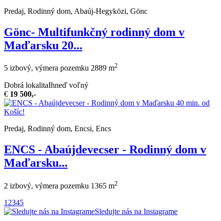
Predaj, Rodinný dom, Abaúj-Hegyközi, Gönc
Gönc- Multifunkčný rodinný dom v
Maďarsku 20...
2
5 izbový, výmera pozemku 2889 m
Dobrá lokalita
Ihneď voľný
€
19 500,-
Predaj, Rodinný dom, Encsi, Encs
ENCS - Abaújdevecser - Rodinný dom v
Maďarsku...
2
2 izbový, výmera pozemku 1365 m
1
2
3
4
5
Sledujte nás na Instagrame