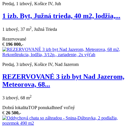
Predaj, 1 izbový, Košice IV, Juh
1 izb. Byt, Južná trieda, 40 m2, lodžia,...
2
1 izbový, 37 m
, Južná Trieda
Rezervované
€
196 000,-
Predaj, 3 izbový, Košice IV, Nad Jazerom
REZERVOVANÉ 3 izb byt Nad Jazerom,
Meteorova, 68...
2
3 izbový, 68 m
Dobrá lokalita
TOP ponuka
Ihneď voľný
€
26 500,-