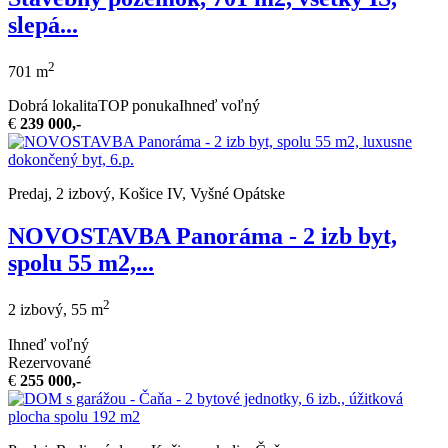
slepá...
2
701 m
Dobrá lokalita
TOP ponuka
Ihneď voľný
€
239 000,-
Predaj, 2 izbový, Košice IV, Vyšné Opátske
NOVOSTAVBA Panoráma - 2 izb byt,
spolu 55 m2,...
2
2 izbový, 55 m
Ihneď voľný
Rezervované
€
255 000,-