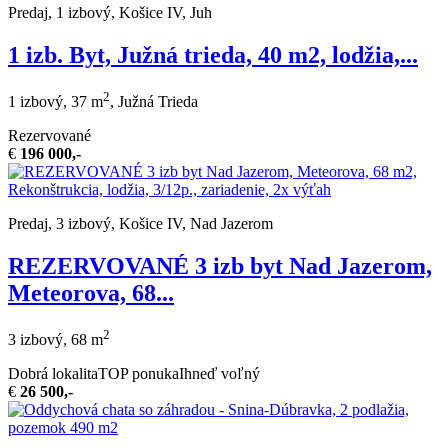
Predaj, 1 izbový, Košice IV, Juh
1 izb. Byt, Južná trieda, 40 m2, lodžia,...
2
1 izbový, 37 m
, Južná Trieda
Rezervované
€
196 000,-
Predaj, 3 izbový, Košice IV, Nad Jazerom
REZERVOVANÉ 3 izb byt Nad Jazerom,
Meteorova, 68...
2
3 izbový, 68 m
Dobrá lokalita
TOP ponuka
Ihneď voľný
€
26 500,-