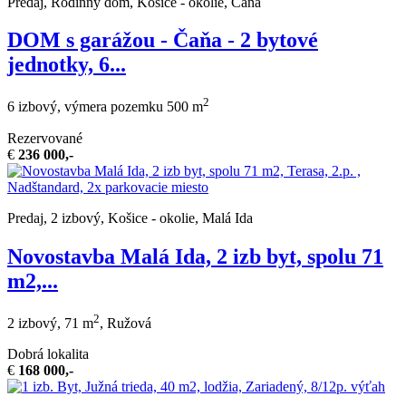
Predaj, Rodinný dom, Košice - okolie, Čaňa
DOM s garážou - Čaňa - 2 bytové
jednotky, 6...
2
6 izbový, výmera pozemku 500 m
Rezervované
€
236 000,-
Predaj, 2 izbový, Košice - okolie, Malá Ida
Novostavba Malá Ida, 2 izb byt, spolu 71
m2,...
2
2 izbový, 71 m
, Ružová
Dobrá lokalita
€
168 000,-