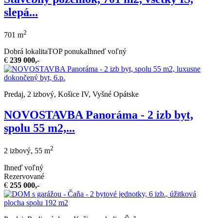
slepá...
2
701 m
Dobrá lokalita
TOP ponuka
Ihneď voľný
€
239 000,-
Predaj, 2 izbový, Košice IV, Vyšné Opátske
NOVOSTAVBA Panoráma - 2 izb byt,
spolu 55 m2,...
2
2 izbový, 55 m
Ihneď voľný
Rezervované
€
255 000,-