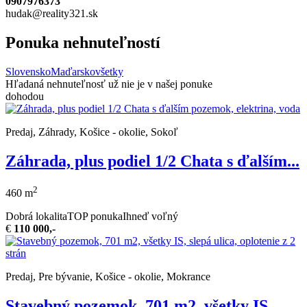
0907976373
hudak@reality321.sk
Ponuka nehnuteľností
Slovensko
Maďarsko
všetky
Hľadaná nehnuteľnosť už nie je v našej ponuke
dohodou
Predaj, Záhrady, Košice - okolie, Sokoľ
Záhrada, plus podiel 1/2 Chata s ďalším...
2
460 m
Dobrá lokalita
TOP ponuka
Ihneď voľný
€
110 000,-
Predaj, Pre bývanie, Košice - okolie, Mokrance
Stavebný pozemok, 701 m2, všetky IS,