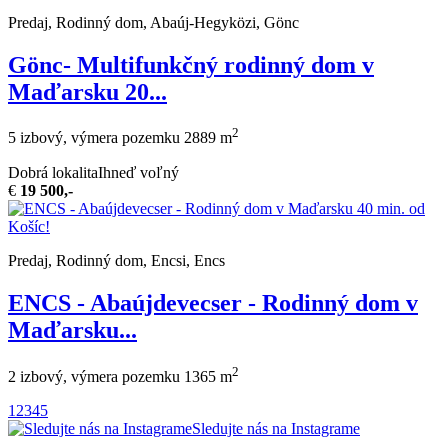
Predaj, Rodinný dom, Abaúj-Hegyközi, Gönc
Gönc- Multifunkčný rodinný dom v
Maďarsku 20...
2
5 izbový, výmera pozemku 2889 m
Dobrá lokalita
Ihneď voľný
€
19 500,-
Predaj, Rodinný dom, Encsi, Encs
ENCS - Abaújdevecser - Rodinný dom v
Maďarsku...
2
2 izbový, výmera pozemku 1365 m
1
2
3
4
5
Sledujte nás na Instagrame