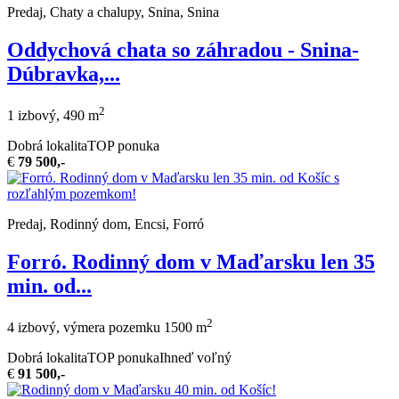
Predaj, Chaty a chalupy, Snina, Snina
Oddychová chata so záhradou - Snina-
Dúbravka,...
2
1 izbový, 490 m
Dobrá lokalita
TOP ponuka
€
79 500,-
Predaj, Rodinný dom, Encsi, Forró
Forró. Rodinný dom v Maďarsku len 35
min. od...
2
4 izbový, výmera pozemku 1500 m
Dobrá lokalita
TOP ponuka
Ihneď voľný
€
91 500,-