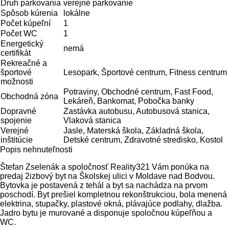
Druh parkovania
verejné parkovanie
Spôsob kúrenia
lokálne
Počet kúpeľní­
1
Počet WC
1
Energetický
nemá
certifikát
Rekreačné a
športové
Lesopark, Športové centrum, Fitness centrum
možnosti
Potraviny, Obchodné centrum, Fast Food,
Obchodná zóna
Lekáreň, Bankomat, Pobočka banky
Dopravné
Zastávka autobusu, Autobusová stanica,
spojenie
Vlaková stanica
Verejné
Jasle, Materská škola, Základná škola,
inštitúcie
Detské centrum, Zdravotné stredisko, Kostol
Popis nehnuteľnosti
Štefan Zselenák a spoločnosť Reality321 Vám ponúka na
predaj 2izbový byt na Školskej ulici v Moldave nad Bodvou.
Bytovka je postavená z tehál a byt sa nachádza na prvom
poschodí. Byt prešiel kompletnou rekonštrukciou, bola menená
elektrina, stupačky, plastové okná, plávajúce podlahy, dlažba.
Jadro bytu je murované a disponuje spoločnou kúpeľňou a
WC.