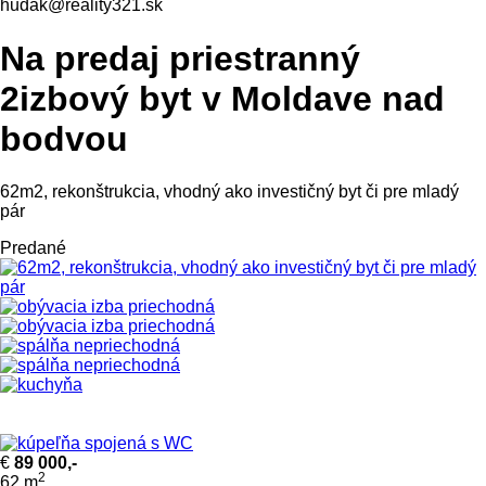
hudak@reality321.sk
Na predaj priestranný
2izbový byt v Moldave nad
bodvou
62m2, rekonštrukcia, vhodný ako investičný byt či pre mladý
pár
Predané
€
89 000,-
2
62
m