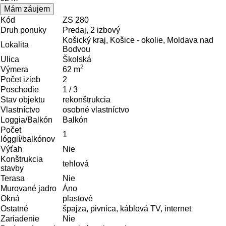
Mám záujem
Kód
ZS 280
Druh ponuky
Predaj, 2 izbový
Košický kraj, Košice - okolie, Moldava nad
Lokalita
Bodvou
Ulica
Školská
2
Výmera
62 m
Počet izieb
2
Poschodie
1 / 3
Stav objektu
rekonštrukcia
Vlastníctvo
osobné vlastníctvo
Loggia/Balkón
Balkón
Počet
1
lóggií/balkónov
Výťah
Nie
Konštrukcia
tehlová
stavby
Terasa
Nie
Murované jadro
Áno
Okná
plastové
Ostatné
špajza, pivnica, káblová TV, internet
Zariadenie
Nie