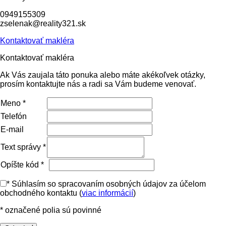
0949155309
zselenak@reality321.sk
Kontaktovať makléra
Kontaktovať makléra
Ak Vás zaujala táto ponuka alebo máte akékoľvek otázky,
prosím kontaktujte nás a radi sa Vám budeme venovať.
Meno
*
Telefón
E-mail
Text správy
*
Opíšte kód
*
*
Súhlasím so spracovaním osobných údajov za účelom
obchodného kontaktu (
viac informácií
)
* označené polia sú povinné