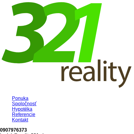
Ponuka
Spoločnosť
Hypotéka
Referencie
Kontakt
0907976373