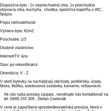
Dispozícia bytu : 1x nepriechodná izba, 1x priechodná
obývacia izba, kuchyňa, chodba, spoločná kúpeľňa s WC,
špajza.
Popis nehnuteľnosti:
Výmera bytu: 62m2
Poschodie: 1/3
Osobné vlastníctvo
Internet/TV: áno
Stav: po rekonštrukcii
Orientácia: V - Z
V okolí bytovky sa nachádzajú obchody, poliklinika, úrady,
škola, škôlka, autobusová zastávka, kaviarne, reštaurácie.
Ak vás naša ponuka zaujala , neváhajte nás kontaktovať na
tel. 0949 155 309 , Štefan Zselenák
V cene je započítaná sprostredkovateľská provízia, ktorá v