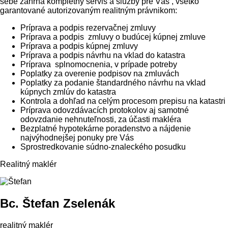
sebe zahŕňa kompletný servis a služby pre Vás , všetko
garantované autorizovaným realitným právnikom:
Príprava a podpis rezervačnej zmluvy
Príprava a podpis zmluvy o budúcej kúpnej zmluve
Príprava a podpis kúpnej zmluvy
Príprava a podpis návrhu na vklad do katastra
Príprava splnomocnenia, v prípade potreby
Poplatky za overenie podpisov na zmluvách
Poplatky za podanie štandardného návrhu na vklad
kúpnych zmlúv do katastra
Kontrola a dohľad na celým procesom prepisu na katastri
Príprava odovzdávacích protokolov aj samotné
odovzdanie nehnuteľnosti, za účasti makléra
Bezplatné hypotekárne poradenstvo a nájdenie
najvýhodnejšej ponuky pre Vás
Sprostredkovanie súdno-znaleckého posudku
Realitný maklér
Bc. Štefan Zselenák
realitný maklér