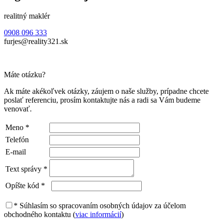
realitný maklér
0908 096 333
furjes@reality321.sk
Máte otázku?
Ak máte akékoľvek otázky, záujem o naše služby, prípadne chcete
poslať referenciu, prosím kontaktujte nás a radi sa Vám budeme
venovať.
Meno
*
Telefón
E-mail
Text správy
*
Opíšte kód
*
*
Súhlasím so spracovaním osobných údajov za účelom
obchodného kontaktu (
viac informácií
)