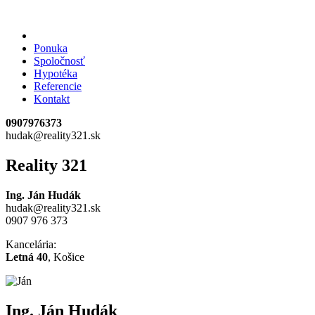
Ponuka
Spoločnosť
Hypotéka
Referencie
Kontakt
0907976373
hudak@reality321.sk
Reality 321
Ing. Ján Hudák
hudak@reality321.sk
0907 976 373
Kancelária:
Letná 40
, Košice
Ing. Ján Hudák