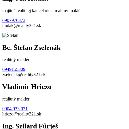
majiteľ realitnej kancelárie a realitný maklér
0907976373
hudak@reality321.sk
Bc. Štefan Zselenák
realitný maklér
0949155309
zselenak@reality321.sk
Vladimír Hriczo
realitný maklér
0904 933 021
hriczo@reality321.sk
Ing. Szilárd Fűrješ