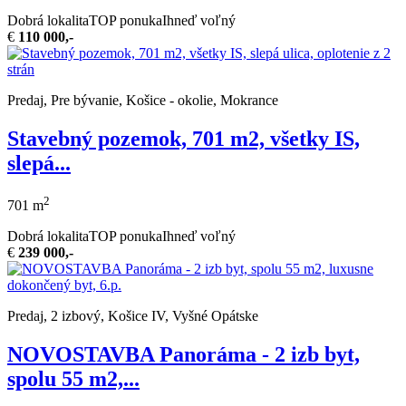
Dobrá lokalita
TOP ponuka
Ihneď voľný
€
110 000,-
Predaj, Pre bývanie, Košice - okolie, Mokrance
Stavebný pozemok, 701 m2, všetky IS,
slepá...
2
701 m
Dobrá lokalita
TOP ponuka
Ihneď voľný
€
239 000,-
Predaj, 2 izbový, Košice IV, Vyšné Opátske
NOVOSTAVBA Panoráma - 2 izb byt,
spolu 55 m2,...