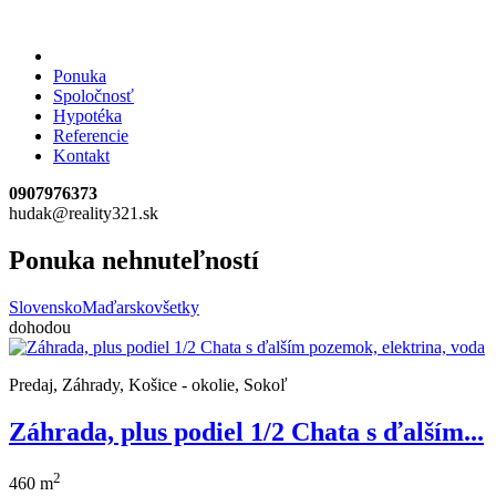
Ponuka
Spoločnosť
Hypotéka
Referencie
Kontakt
0907976373
hudak@reality321.sk
Ponuka nehnuteľností
Slovensko
Maďarsko
všetky
dohodou
Predaj, Záhrady, Košice - okolie, Sokoľ
Záhrada, plus podiel 1/2 Chata s ďalším...
2
460 m