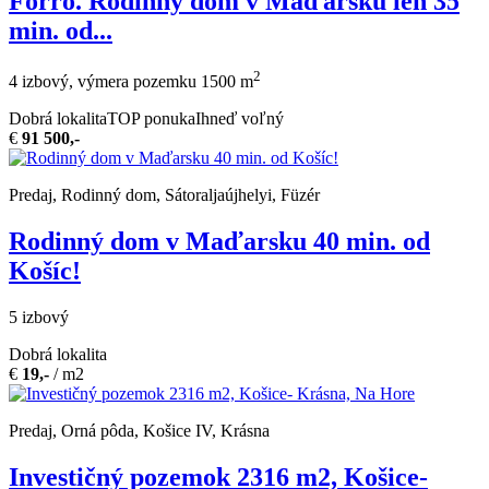
Forró. Rodinný dom v Maďarsku len 35
min. od...
2
4 izbový, výmera pozemku 1500 m
Dobrá lokalita
TOP ponuka
Ihneď voľný
€
91 500,-
Predaj, Rodinný dom, Sátoraljaújhelyi, Füzér
Rodinný dom v Maďarsku 40 min. od
Košíc!
5 izbový
Dobrá lokalita
€
19,-
/ m2
Predaj, Orná pôda, Košice IV, Krásna
Investičný pozemok 2316 m2, Košice-