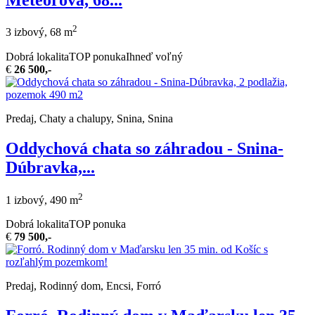
2
3 izbový, 68 m
Dobrá lokalita
TOP ponuka
Ihneď voľný
€
26 500,-
Predaj, Chaty a chalupy, Snina, Snina
Oddychová chata so záhradou - Snina-
Dúbravka,...
2
1 izbový, 490 m
Dobrá lokalita
TOP ponuka
€
79 500,-
Predaj, Rodinný dom, Encsi, Forró