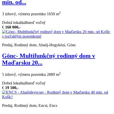
min. od...
2
3 izbový, výmera pozemku 1650 m
Dobrá lokalita
Ihneď voľný
€
160 000,-
Predaj, Rodinný dom, Abaúj-Hegyközi, Gönc
Gönc- Multifunkčný rodinný dom v
Maďarsku 20...
2
5 izbový, výmera pozemku 2889 m
Dobrá lokalita
Ihneď voľný
€
19 500,-
Predaj, Rodinný dom, Encsi, Encs