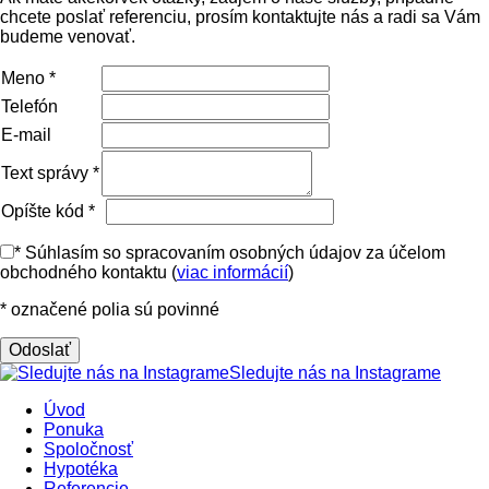
chcete poslať referenciu, prosím kontaktujte nás a radi sa Vám
budeme venovať.
Meno
*
Telefón
E-mail
Text správy
*
Opíšte kód
*
*
Súhlasím so spracovaním osobných údajov za účelom
obchodného kontaktu (
viac informácií
)
* označené polia sú povinné
Odoslať
Sledujte nás na Instagrame
Úvod
Ponuka
Spoločnosť
Hypotéka
Referencie