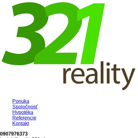
Ponuka
Spoločnosť
Hypotéka
Referencie
Kontakt
0907976373