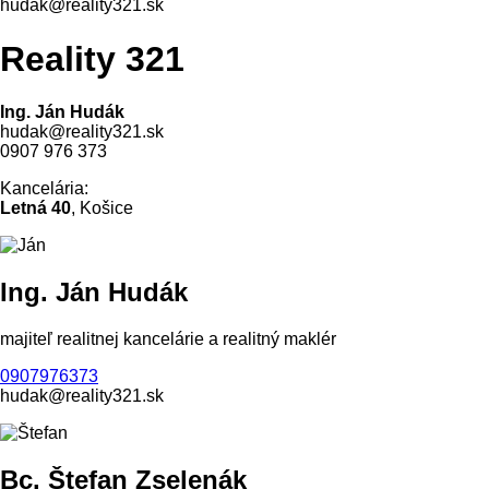
hudak@reality321.sk
Reality 321
Ing. Ján Hudák
hudak@reality321.sk
0907 976 373
Kancelária:
Letná 40
, Košice
Ing. Ján Hudák
majiteľ realitnej kancelárie a realitný maklér
0907976373
hudak@reality321.sk
Bc. Štefan Zselenák