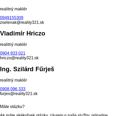
realitný maklér
0949155309
zselenak@reality321.sk
Vladimír Hriczo
realitný maklér
0904 933 021
hriczo@reality321.sk
Ing. Szilárd Fűrješ
realitný maklér
0908 096 333
furjes@reality321.sk
Máte otázku?
Ak máte akékoľvek otázky, záujem o naše služby, prípadne