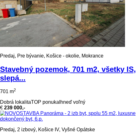
Predaj, Pre bývanie, Košice - okolie, Mokrance
Stavebný pozemok, 701 m2, všetky IS,
slepá...
2
701 m
Dobrá lokalita
TOP ponuka
Ihneď voľný
€
239 000,-
Predaj, 2 izbový, Košice IV, Vyšné Opátske