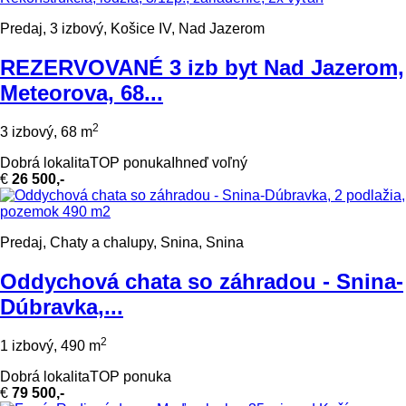
Predaj, 3 izbový, Košice IV, Nad Jazerom
REZERVOVANÉ 3 izb byt Nad Jazerom,
Meteorova, 68...
2
3 izbový, 68 m
Dobrá lokalita
TOP ponuka
Ihneď voľný
€
26 500,-
Predaj, Chaty a chalupy, Snina, Snina
Oddychová chata so záhradou - Snina-
Dúbravka,...
2
1 izbový, 490 m
Dobrá lokalita
TOP ponuka
€
79 500,-