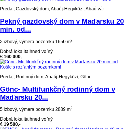
Predaj, Gazdovský dom, Abaúj-Hegyközi, Abaújvár
Pekný gazdovský dom v Maďarsku 20
min. od...
2
3 izbový, výmera pozemku 1650 m
Dobrá lokalita
Ihneď voľný
€
160 000,-
Predaj, Rodinný dom, Abaúj-Hegyközi, Gönc
Gönc- Multifunkčný rodinný dom v
Maďarsku 20...
2
5 izbový, výmera pozemku 2889 m
Dobrá lokalita
Ihneď voľný
€
19 500,-