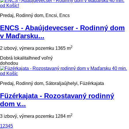
Predaj, Rodinný dom, Encsi, Encs
ENCS - Abaújdevecser - Rodinný dom
v Maďarsku...
2
2 izbový, výmera pozemku 1365 m
Dobrá lokalita
Ihneď voľný
dohodou
Predaj, Rodinný dom, Sátoraljaújhelyi, Füzérkajata
Füzérkajata - Rozostavaný rodinný
dom v...
2
3 izbový, výmera pozemku 1284 m
1
2
3
4
5