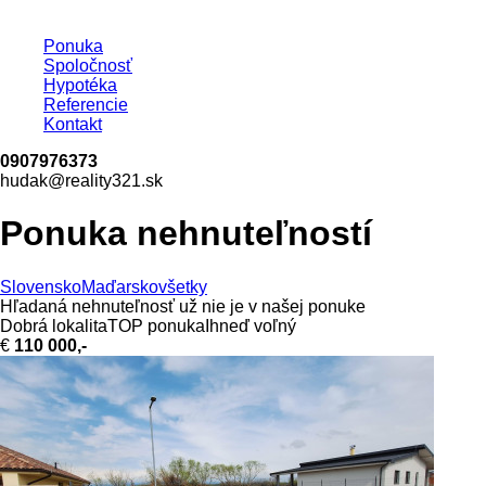
Ponuka
Spoločnosť
Hypotéka
Referencie
Kontakt
0907976373
hudak@reality321.sk
Ponuka nehnuteľností
Slovensko
Maďarsko
všetky
Hľadaná nehnuteľnosť už nie je v našej ponuke
Dobrá lokalita
TOP ponuka
Ihneď voľný
€
110 000,-