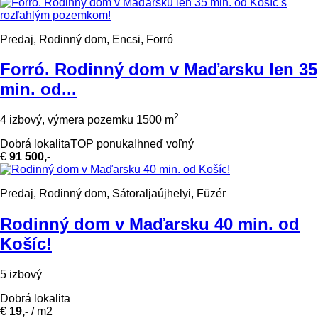
Predaj, Rodinný dom, Encsi, Forró
Forró. Rodinný dom v Maďarsku len 35
min. od...
2
4 izbový, výmera pozemku 1500 m
Dobrá lokalita
TOP ponuka
Ihneď voľný
€
91 500,-
Predaj, Rodinný dom, Sátoraljaújhelyi, Füzér
Rodinný dom v Maďarsku 40 min. od
Košíc!
5 izbový
Dobrá lokalita
€
19,-
/ m2