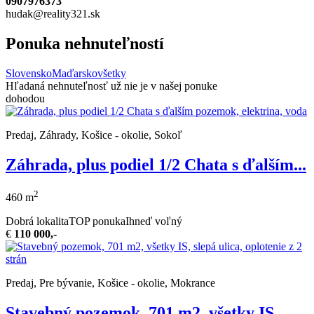
0907976373
hudak@reality321.sk
Ponuka nehnuteľností
Slovensko
Maďarsko
všetky
Hľadaná nehnuteľnosť už nie je v našej ponuke
dohodou
Predaj, Záhrady, Košice - okolie, Sokoľ
Záhrada, plus podiel 1/2 Chata s ďalším...
2
460 m
Dobrá lokalita
TOP ponuka
Ihneď voľný
€
110 000,-
Predaj, Pre bývanie, Košice - okolie, Mokrance
Stavebný pozemok, 701 m2, všetky IS,