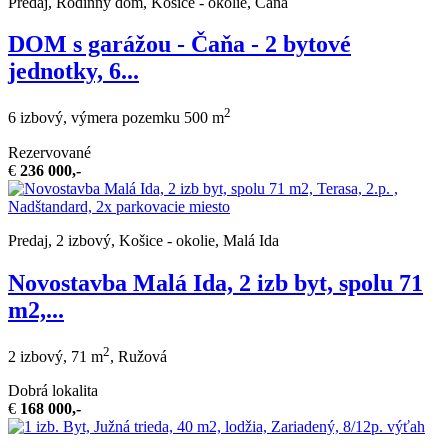
Predaj, Rodinný dom, Košice - okolie, Čaňa
DOM s garážou - Čaňa - 2 bytové
jednotky, 6...
2
6 izbový, výmera pozemku 500 m
Rezervované
€
236 000,-
Predaj, 2 izbový, Košice - okolie, Malá Ida
Novostavba Malá Ida, 2 izb byt, spolu 71
m2,...
2
2 izbový, 71 m
, Ružová
Dobrá lokalita
€
168 000,-