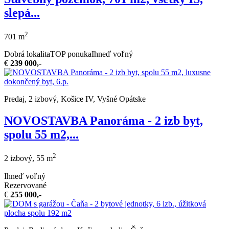
slepá...
2
701 m
Dobrá lokalita
TOP ponuka
Ihneď voľný
€
239 000,-
Predaj, 2 izbový, Košice IV, Vyšné Opátske
NOVOSTAVBA Panoráma - 2 izb byt,
spolu 55 m2,...
2
2 izbový, 55 m
Ihneď voľný
Rezervované
€
255 000,-