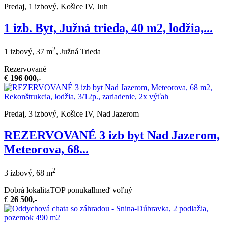
Predaj, 1 izbový, Košice IV, Juh
1 izb. Byt, Južná trieda, 40 m2, lodžia,...
2
1 izbový, 37 m
, Južná Trieda
Rezervované
€
196 000,-
Predaj, 3 izbový, Košice IV, Nad Jazerom
REZERVOVANÉ 3 izb byt Nad Jazerom,
Meteorova, 68...
2
3 izbový, 68 m
Dobrá lokalita
TOP ponuka
Ihneď voľný
€
26 500,-