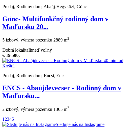
Predaj, Rodinný dom, Abaúj-Hegyközi, Gönc
Gönc- Multifunkčný rodinný dom v
Maďarsku 20...
2
5 izbový, výmera pozemku 2889 m
Dobrá lokalita
Ihneď voľný
€
19 500,-
Predaj, Rodinný dom, Encsi, Encs
ENCS - Abaújdevecser - Rodinný dom v
Maďarsku...
2
2 izbový, výmera pozemku 1365 m
1
2
3
4
5
Sledujte nás na Instagrame