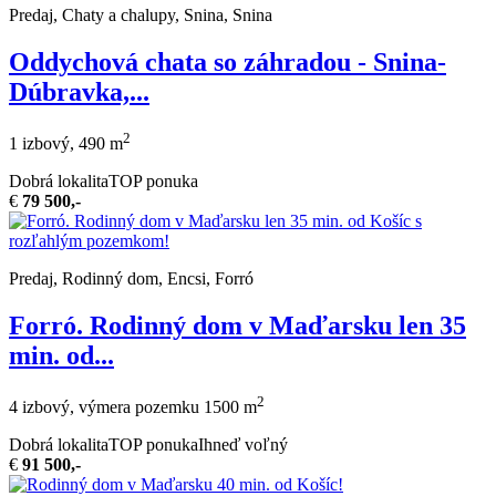
Predaj, Chaty a chalupy, Snina, Snina
Oddychová chata so záhradou - Snina-
Dúbravka,...
2
1 izbový, 490 m
Dobrá lokalita
TOP ponuka
€
79 500,-
Predaj, Rodinný dom, Encsi, Forró
Forró. Rodinný dom v Maďarsku len 35
min. od...
2
4 izbový, výmera pozemku 1500 m
Dobrá lokalita
TOP ponuka
Ihneď voľný
€
91 500,-